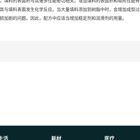
，填料的表面积与其诸多性能密切相关。增加填料的表面积和吸附性能有
其与填料表面发生化学反应。当大量填料添加到树脂中时，会增加成型过
损加剧的问题。因此，配方中应适当增加稳定剂和润滑剂的用量。
生活
耗材
医疗