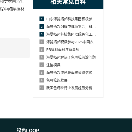
相关常见百科
利于表面活性
程中的摩擦材
山东海曼拓邦科技集团积极参与山东省“外事惠企，出国易行”活动的新闻
1
海曼拓邦闪耀中俄博览会，科技赋能谱写“一带一路”鲁俄合作新篇
2
海曼拓邦科技集团以绿色化工产品链动全球市场
3
海曼拓邦积极参与2025中国农膜技术交流会，携手行业共谋绿色发展与技术突破。
4
PB管材母料注意事项
5
海曼拓邦解决了色母粒沉淀问题
6
注塑模具
7
海曼拓邦流延膜母粒值得信赖
8
色母粒的发展
9
我国色母粒行业发展趋势分析
10
绿色LOOP