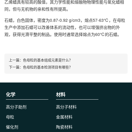
乙烯蜡具有较高的酸值，其力学性能和熔融物物理性能与氧化蜡相
同，但与无机物的亲和性有所提高。
石蜡，白色固体，密度为0.87-0.92 g/cm3，熔点57-63℃，在母粒
生产中添加石蜡可以改善体系的流动性，也可以增强挤出物的外
观，获得光滑平整的制品。使用时通常选择熔点为60℃的石蜡。
上一篇：
色母粒的基本组成元素是什么？
下一篇：
色母粒的基本检测项目有哪些？
化学
材料
高分子助剂
高分子材料
母粒
金属材料
催化剂
陶瓷材料