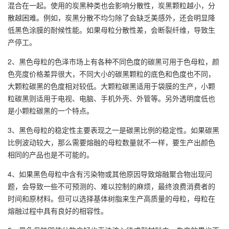
混合在一起。使用的炭黑种类也会影响分散性，炭黑颗粒越小，分
散越困难。例如，炭黑分散不均匀除了会缺乏美感外，还会明显降
低黑色涂膜的耐候性能。如果母粒分散性差，会断裂纤维，导致生
产停工。
2、黑色母粒的色泽市场上有各种不同色度的碳黑可用于色母粒，颜
色亮度价格差异很大，不同大小的碳黑颗粒的底色和色度也不同，
大颗粒碳黑的色度相对较低。大颗粒碳黑适用于袋膜的生产，小颗
粒碳黑则适用于电视、电脑、手机外壳、外管等。另外透明度低也
是小颗粒碳黑的一个特点。
3、黑色母粒的稳定性主要表现之一是碳黑比例的稳定性。如果碳黑
比例波动较大，那么需要熔融的母粒数量就不一样，要生产出颜色
相同的产品也是不可能的。
4、如果黑色母粒中含有污染物或其他原因导致熔融聚合物出现问
题，会导致一些不可预测的、难以控制的麻烦，最终浪费消费者的
时间和原材料。但可以选择基体树脂来生产高质量的母粒，母粒在
熔融过程中具有良好的相容性。